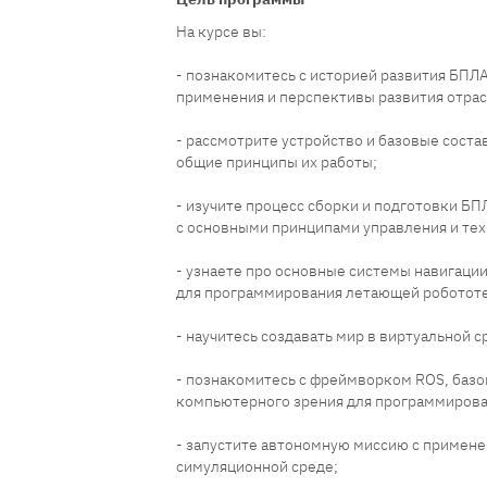
Цель программы
На курсе вы:
- познакомитесь с историей развития БПЛА
применения и перспективы развития отрас
- рассмотрите устройство и базовые сост
общие принципы их работы;
- изучите процесс сборки и подготовки БП
с основными принципами управления и те
- узнаете про основные системы навигаци
для программирования летающей роботот
- научитесь создавать мир в виртуальной с
- познакомитесь с фреймворком ROS, баз
компьютерного зрения для программирова
- запустите автономную миссию с примен
симуляционной среде;