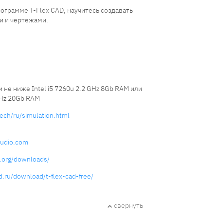
ограмме T-Flex CAD, научитесь создавать
и и чертежами.
 не ниже Intel i5 7260u 2.2 GHz 8Gb RAM или
GHz 20Gb RAM
tech/ru/simulation.html
studio.com
.org/downloads/
d.ru/download/t-flex-cad-free/
свернуть