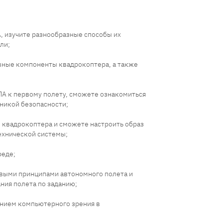
, изучите разнообразные способы их
ли;
авные компоненты квадрокоптера, а также
ЛА к первому полету, сможете ознакомиться
хникой безопасности;
и квадрокоптера и сможете настроить образ
ехнической системы;
реде;
овыми принципами автономного полета и
ния полета по заданию;
ением компьютерного зрения в