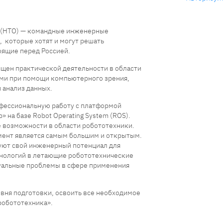
 (НТО) — командные инженерные
, которые хотят и могут решать
оящие перед Россией.
щен практической деятельности в области
ми при помощи компьютерного зрения,
 анализ данных.
офессиональную работу с платформой
на базе Robot Operating System (ROS).
 возможности в области робототехники.
мент является самым большим и открытым.
зуют свой инженерный потенциал для
хнологий в летающие робототехнические
уальные проблемы в сфере применения
овня подготовки, освоить все необходимое
робототехника».