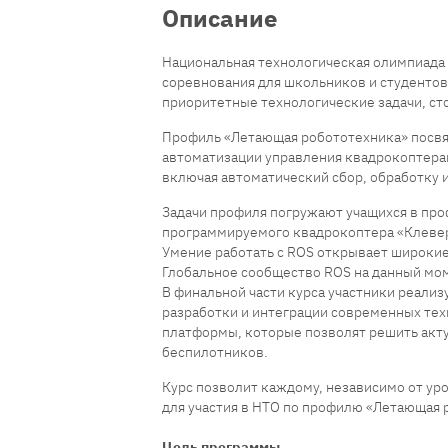
Описание
Национальная технологическая олимпиада
соревнования для школьников и студентов
приоритетные технологические задачи, ст
Профиль «Летающая робототехника» посвя
автоматизации управления квадрокоптера
включая автоматический сбор, обработку и
Задачи профиля погружают учащихся в пр
программируемого квадрокоптера «Клевер» 
Умение работать с ROS открывает широкие
Глобальное сообщество ROS на данный мо
В финальной части курса участники реали
разработки и интеграции современных те
платформы, которые позволят решить акт
беспилотников.
Курс позволит каждому, независимо от ур
для участия в НТО по профилю «Летающая 